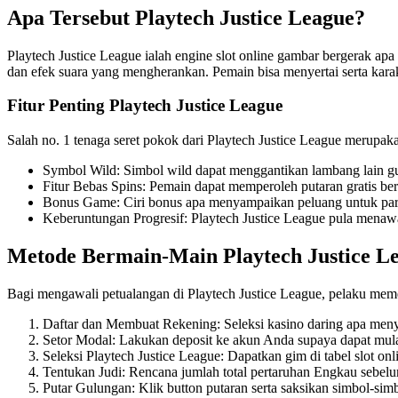
Apa Tersebut Playtech Justice League?
Playtech Justice League ialah engine slot online gambar bergerak a
dan efek suara yang mengherankan. Pemain bisa menyertai serta kar
Fitur Penting Playtech Justice League
Salah no. 1 tenaga seret pokok dari Playtech Justice League merupaka
Symbol Wild: Simbol wild dapat menggantikan lambang lain 
Fitur Bebas Spins: Pemain dapat memperoleh putaran gratis be
Bonus Game: Ciri bonus apa menyampaikan peluang untuk par
Keberuntungan Progresif: Playtech Justice League pula menawar
Metode Bermain-Main Playtech Justice L
Bagi mengawali petualangan di Playtech Justice League, pelaku mem
Daftar dan Membuat Rekening: Seleksi kasino daring apa menye
Setor Modal: Lakukan deposit ke akun Anda supaya dapat mula
Seleksi Playtech Justice League: Dapatkan gim di tabel slot on
Tentukan Judi: Rencana jumlah total pertaruhan Engkau sebelum 
Putar Gulungan: Klik button putaran serta saksikan simbol-