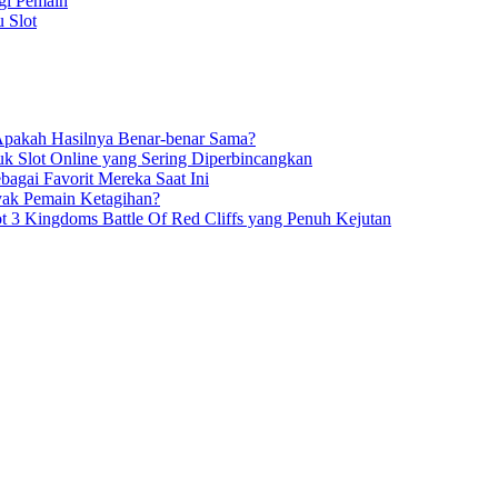
gi Pemain
 Slot
 Apakah Hasilnya Benar-benar Sama?
k Slot Online yang Sering Diperbincangkan
agai Favorit Mereka Saat Ini
yak Pemain Ketagihan?
ot 3 Kingdoms Battle Of Red Cliffs yang Penuh Kejutan