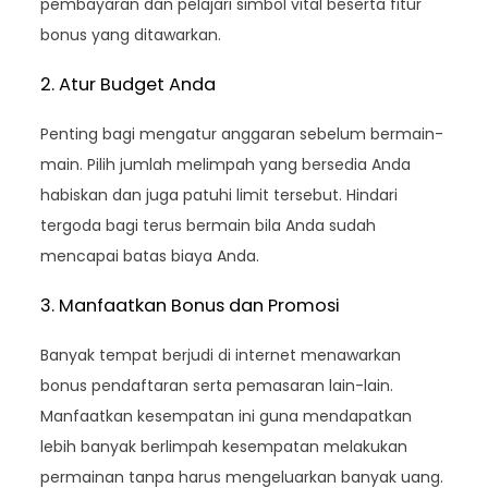
pembayaran dan pelajari simbol vital beserta fitur
bonus yang ditawarkan.
2. Atur Budget Anda
Penting bagi mengatur anggaran sebelum bermain-
main. Pilih jumlah melimpah yang bersedia Anda
habiskan dan juga patuhi limit tersebut. Hindari
tergoda bagi terus bermain bila Anda sudah
mencapai batas biaya Anda.
3. Manfaatkan Bonus dan Promosi
Banyak tempat berjudi di internet menawarkan
bonus pendaftaran serta pemasaran lain-lain.
Manfaatkan kesempatan ini guna mendapatkan
lebih banyak berlimpah kesempatan melakukan
permainan tanpa harus mengeluarkan banyak uang.