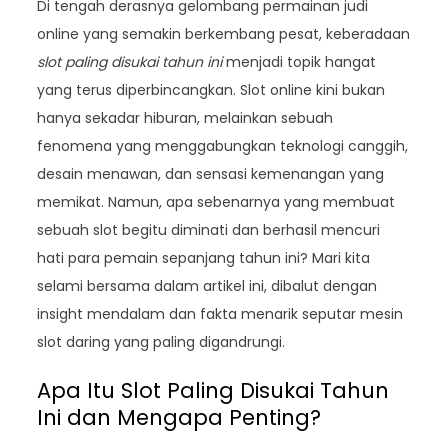
Di tengah derasnya gelombang permainan judi
online yang semakin berkembang pesat, keberadaan
slot paling disukai tahun ini
menjadi topik hangat
yang terus diperbincangkan. Slot online kini bukan
hanya sekadar hiburan, melainkan sebuah
fenomena yang menggabungkan teknologi canggih,
desain menawan, dan sensasi kemenangan yang
memikat. Namun, apa sebenarnya yang membuat
sebuah slot begitu diminati dan berhasil mencuri
hati para pemain sepanjang tahun ini? Mari kita
selami bersama dalam artikel ini, dibalut dengan
insight mendalam dan fakta menarik seputar mesin
slot daring yang paling digandrungi.
Apa Itu Slot Paling Disukai Tahun
Ini dan Mengapa Penting?