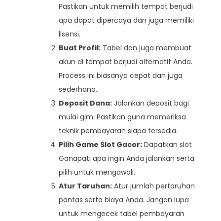
Pastikan untuk memilih tempat berjudi
apa dapat dipercaya dan juga memiliki
lisensi.
Buat Profil:
Tabel dan juga membuat
akun di tempat berjudi alternatif Anda.
Process ini biasanya cepat dan juga
sederhana.
Deposit Dana:
Jalankan deposit bagi
mulai gim. Pastikan guna memeriksa
teknik pembayaran siapa tersedia.
Pilih Game Slot Gacor:
Dapatkan slot
Ganapati apa ingin Anda jalankan serta
pilih untuk mengawali.
Atur Taruhan:
Atur jumlah pertaruhan
pantas serta biaya Anda. Jangan lupa
untuk mengecek tabel pembayaran