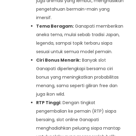
juga animasi yang lembut, menghasilkan
pengetahuan bermain-main yang
imersif.
Tema Beragam:
Ganapati memberikan
aneka tema, mulai sebab tradisi Japan,
legenda, sampai topik terbaru siapa
sesuai untuk semua model pemain.
Ciri Bonus Menarik:
Banyak slot
Ganapati diperlengkapi bersama ciri
bonus yang meningkatkan probabilitas
menang, sama seperti giliran free dan
juga ikon wild.
RTP Tinggi:
Dengan tingkat
pengembalian ke pemain (RTP) siapa
bersaing, slot online Ganapati
menghadiahkan peluang siapa mantap