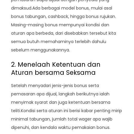
dimaksud.Ada berbagai model bonus, mulai asal
bonus tabungan, cashback, hingga bonus rujukan.
Masing-masing bonus mempunyai kondisi dan
aturan apa berbeda, dari disebabkan tersebut kita
semua butuh memahaminya terlebih dahulu
sebelum menggunakannya.
2. Menelaah Ketentuan dan
Aturan bersama Seksama
Setelah menyadari jenis-jenis bonus serta
pemasaran apa dijual, langkah berikutnya ialah
menyimak syarat dan juga ketentuan bersama
teliti.Kondisi serta aturan ini berisi kabar penting mirip
minimal tabungan, jumlah total wager apa wajib
dipenuhi, dan kendala waktu pemakaian bonus.