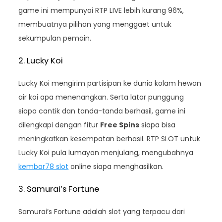
game ini mempunyai RTP LIVE lebih kurang 96%,
membuatnya pilihan yang menggaet untuk
sekumpulan pemain.
2. Lucky Koi
Lucky Koi mengirim partisipan ke dunia kolam hewan
air koi apa menenangkan. Serta latar punggung
siapa cantik dan tanda-tanda berhasil, game ini
dilengkapi dengan fitur
Free Spins
siapa bisa
meningkatkan kesempatan berhasil. RTP SLOT untuk
Lucky Koi pula lumayan menjulang, mengubahnya
kembar78 slot
online siapa menghasilkan.
3. Samurai’s Fortune
Samurai’s Fortune adalah slot yang terpacu dari