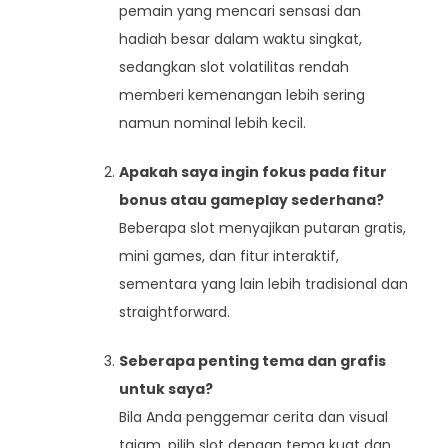
pemain yang mencari sensasi dan
hadiah besar dalam waktu singkat,
sedangkan slot volatilitas rendah
memberi kemenangan lebih sering
namun nominal lebih kecil.
Apakah saya ingin fokus pada fitur
bonus atau gameplay sederhana?
Beberapa slot menyajikan putaran gratis,
mini games, dan fitur interaktif,
sementara yang lain lebih tradisional dan
straightforward.
Seberapa penting tema dan grafis
untuk saya?
Bila Anda penggemar cerita dan visual
tajam, pilih slot dengan tema kuat dan