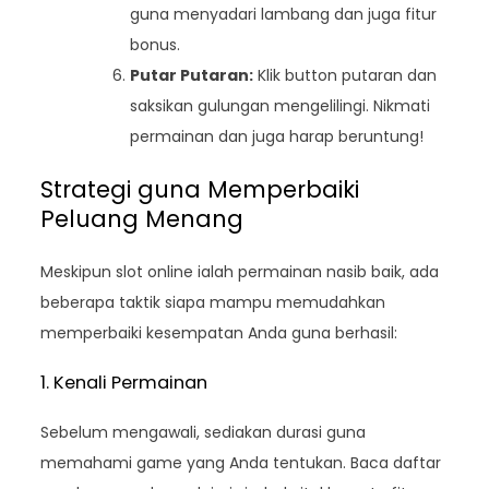
guna menyadari lambang dan juga fitur
bonus.
Putar Putaran:
Klik button putaran dan
saksikan gulungan mengelilingi. Nikmati
permainan dan juga harap beruntung!
Strategi guna Memperbaiki
Peluang Menang
Meskipun slot online ialah permainan nasib baik, ada
beberapa taktik siapa mampu memudahkan
memperbaiki kesempatan Anda guna berhasil:
1. Kenali Permainan
Sebelum mengawali, sediakan durasi guna
memahami game yang Anda tentukan. Baca daftar