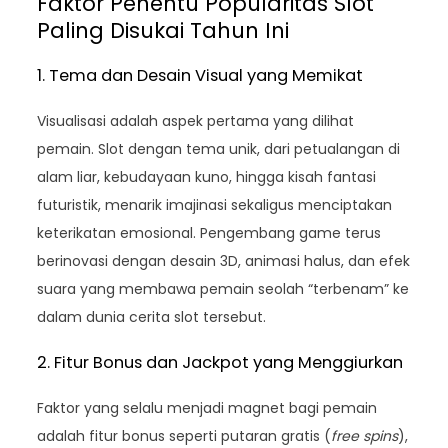
Faktor Penentu Popularitas Slot
Paling Disukai Tahun Ini
1. Tema dan Desain Visual yang Memikat
Visualisasi adalah aspek pertama yang dilihat
pemain. Slot dengan tema unik, dari petualangan di
alam liar, kebudayaan kuno, hingga kisah fantasi
futuristik, menarik imajinasi sekaligus menciptakan
keterikatan emosional. Pengembang game terus
berinovasi dengan desain 3D, animasi halus, dan efek
suara yang membawa pemain seolah “terbenam” ke
dalam dunia cerita slot tersebut.
2. Fitur Bonus dan Jackpot yang Menggiurkan
Faktor yang selalu menjadi magnet bagi pemain
adalah fitur bonus seperti putaran gratis (
free spins
),