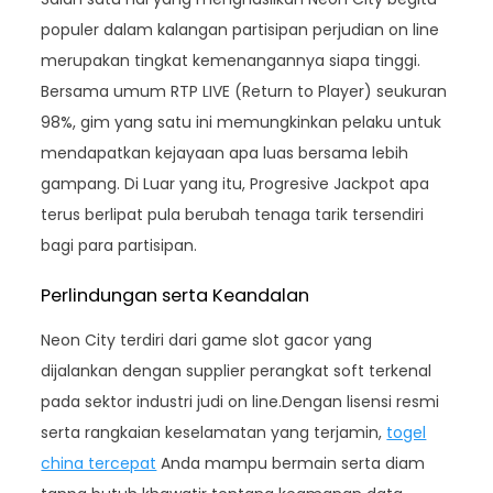
populer dalam kalangan partisipan perjudian on line
merupakan tingkat kemenangannya siapa tinggi.
Bersama umum RTP LIVE (Return to Player) seukuran
98%, gim yang satu ini memungkinkan pelaku untuk
mendapatkan kejayaan apa luas bersama lebih
gampang. Di Luar yang itu, Progresive Jackpot apa
terus berlipat pula berubah tenaga tarik tersendiri
bagi para partisipan.
Perlindungan serta Keandalan
Neon City terdiri dari game slot gacor yang
dijalankan dengan supplier perangkat soft terkenal
pada sektor industri judi on line.Dengan lisensi resmi
serta rangkaian keselamatan yang terjamin,
togel
china tercepat
Anda mampu bermain serta diam