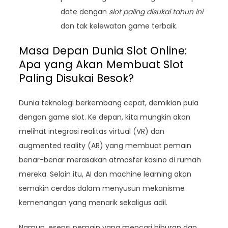
date dengan
slot paling disukai tahun ini
dan tak kelewatan game terbaik.
Masa Depan Dunia Slot Online:
Apa yang Akan Membuat Slot
Paling Disukai Besok?
Dunia teknologi berkembang cepat, demikian pula
dengan game slot. Ke depan, kita mungkin akan
melihat integrasi realitas virtual (VR) dan
augmented reality (AR) yang membuat pemain
benar-benar merasakan atmosfer kasino di rumah
mereka. Selain itu, AI dan machine learning akan
semakin cerdas dalam menyusun mekanisme
kemenangan yang menarik sekaligus adil.
Namun, esensi pemain yang mencari hiburan dan