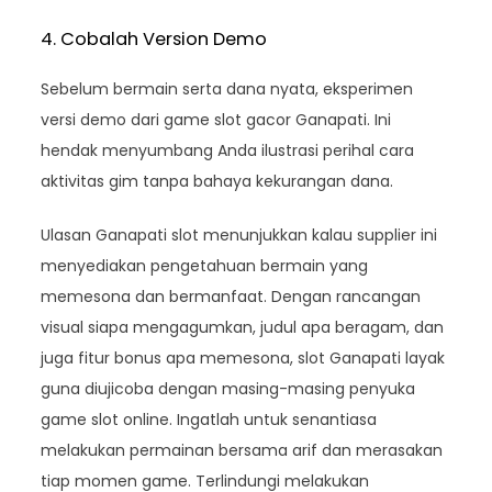
4. Cobalah Version Demo
Sebelum bermain serta dana nyata, eksperimen
versi demo dari game slot gacor Ganapati. Ini
hendak menyumbang Anda ilustrasi perihal cara
aktivitas gim tanpa bahaya kekurangan dana.
Ulasan Ganapati slot menunjukkan kalau supplier ini
menyediakan pengetahuan bermain yang
memesona dan bermanfaat. Dengan rancangan
visual siapa mengagumkan, judul apa beragam, dan
juga fitur bonus apa memesona, slot Ganapati layak
guna diujicoba dengan masing-masing penyuka
game slot online. Ingatlah untuk senantiasa
melakukan permainan bersama arif dan merasakan
tiap momen game. Terlindungi melakukan